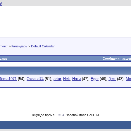
тках!
>
Календарь
>
Default Calendar
дарь
Сообщения за де
Toma1971
(54),
Оксана74
(51),
artur
,
Nek
,
Нати
(47),
Egor
(46),
Грэг
(43),
Mo
Текущее время:
19:04
. Часовой пояс GMT +3.