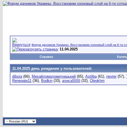
Форум дачников Украины. Восстановим озоновый слой на 6-ти со
11.04.2025
Справка
Кален
11.04.2025 день рождения у пользователей:
dibora
(66),
Михайломаломитницький
(65),
Astilba
(61),
nexter
(57),
Renegate11
(36),
Bodkin
(33),
алиса5555
(32),
Olegkhm