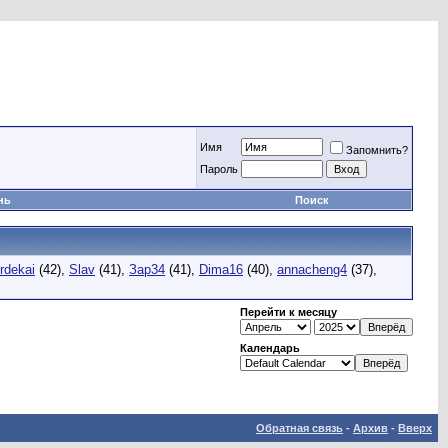
Имя
Запомнить?
Пароль
нь
Поиск
rdekai
(42),
Slav
(41),
Зар34
(41),
Dima16
(40),
annacheng4
(37),
Перейти к месяцу
Календарь
Обратная связь
-
Архив
-
Вверх