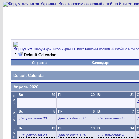
Форум дачников Украины. Восстановим озоновый слой на 6-ти со
Default Calendar
Справка
Календарь
Default Calendar
Апрель 2026
Вс
29
Пн
30
Вт
31
>
>
>
Вс
5
Пн
6
Вт
7
>
>
Дни рождения 30
Дни рождения 27
Дни рождения 23
>
Вс
12
Пн
13
Вт
14
>
>
Дни рождения 20
Дни рождения 20
Дни рождения 20
>