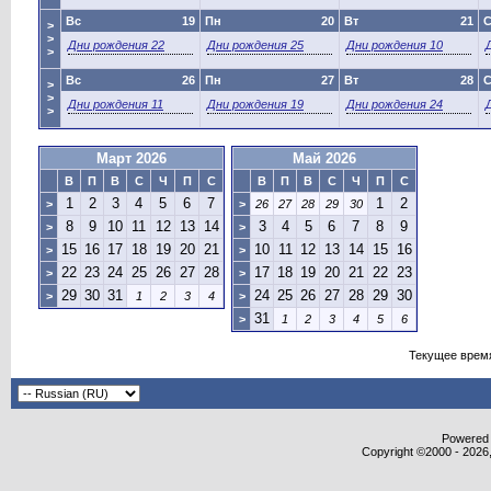
Вс
19
Пн
20
Вт
21
>
>
Дни рождения 22
Дни рождения 25
Дни рождения 10
>
Вс
26
Пн
27
Вт
28
>
>
Дни рождения 11
Дни рождения 19
Дни рождения 24
>
Март 2026
Май 2026
В
П
В
С
Ч
П
С
В
П
В
С
Ч
П
С
1
2
3
4
5
6
7
1
2
>
>
26
27
28
29
30
8
9
10
11
12
13
14
3
4
5
6
7
8
9
>
>
15
16
17
18
19
20
21
10
11
12
13
14
15
16
>
>
22
23
24
25
26
27
28
17
18
19
20
21
22
23
>
>
29
30
31
24
25
26
27
28
29
30
>
1
2
3
4
>
31
>
1
2
3
4
5
6
Текущее врем
Powered b
Copyright ©2000 - 2026,