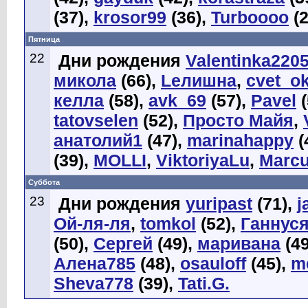
(37),
krosor99
(36),
Turboooo
(2
Пятница
22
Дни рождения
Valentinka220
микола
(66),
Lелишна
,
cvet_o
келла
(58),
avk_69
(57),
Pavel
(
tatovselen
(52),
Просто Майя
,
анатолий1
(47),
marinahappy
(
(39),
MOLLI
,
ViktoriyaLu
,
Marc
Суббота
23
Дни рождения
yuripast
(71),
j
Ой-ля-ля
,
tomkol
(52),
Ганнус
(50),
Сергей
(49),
маривана
(49
Алена785
(48),
osauloff
(45),
m
Sheva778
(39),
Tati.G.