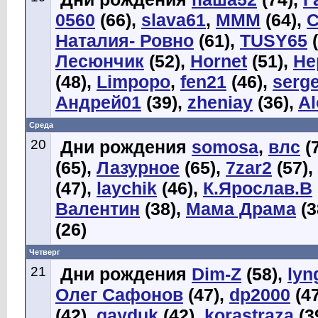
0560
(66),
slava61
,
МММ
(64),
С
Наталия- Ровно
(61),
TUSY65
(
Лесюнчик
(52),
Hornet
(51),
Не
(48),
Limpopo
,
fen21
(46),
serg
Андрей01
(39),
zheniay
(36),
Al
Среда
20
Дни рождения
somosa
,
влс
(
(65),
Лазурное
(65),
7zar2
(57),
(47),
laychik
(46),
К.Ярослав.В
Валентин
(38),
Мама Драма
(3
(26)
Четверг
21
Дни рождения
Dim-Z
(58),
lyn
Олег Сафонов
(47),
dp2000
(47
(42),
gayduk
(42),
korastraza
(3