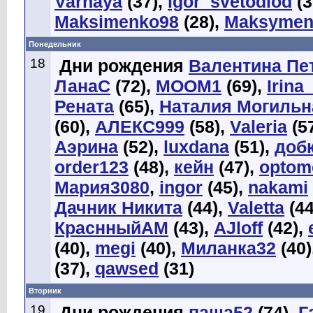
Varnaya
(37),
igor_svetodiod
(3
Maksimenko98
(28),
Maksymen
Понедельник
18
Дни рождения
Валентина Пе
ЛанаС
(72),
MOOM1
(69),
Irina_
Рената
(65),
Наталия Могильн
(60),
АЛЕКС999
(58),
Valeria
(5
Аэрина
(52),
luxdana
(51),
доб
order123
(48),
кейн
(47),
optom
Мария3080
,
ingor
(45),
nakami
Дачник Никита
(44),
Valetta
(44
КраснныйАМ
(43),
AJloff
(42),
(40),
megi
(40),
Миланка32
(40)
(37),
qawsed
(31)
Вторник
19
Дни рождения
паша52
(74),
Г