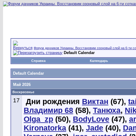
Форум дачников Украины. Восстановим озоновый слой на 6-ти со
Default Calendar
Справка
Календарь
Default Calendar
Май 2026
Воскресенье
17
Дни рождения
Виктан
(67),
ta
Владимир 68
(58),
Танюха
,
Ni
Olga_zp
(50),
BodyLove
(47),
a
Kironatorka
(41),
Jade
(40),
Da