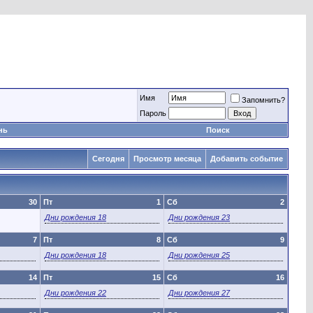
Имя
Запомнить?
Пароль
нь
Поиск
Сегодня
Просмотр месяца
Добавить событие
30
Пт
1
Сб
2
Дни рождения 18
Дни рождения 23
7
Пт
8
Сб
9
Дни рождения 18
Дни рождения 25
14
Пт
15
Сб
16
Дни рождения 22
Дни рождения 27