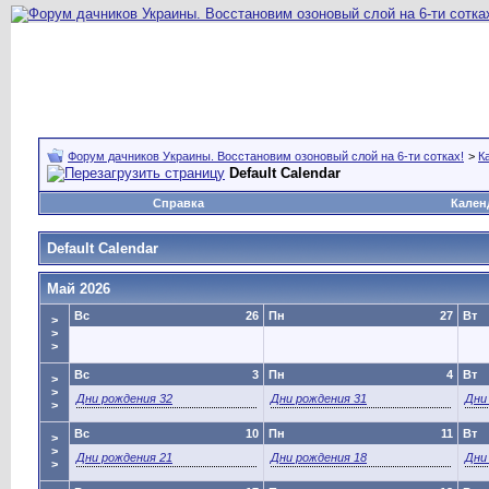
Форум дачников Украины. Восстановим озоновый слой на 6-ти сотках!
>
К
Default Calendar
Справка
Кален
Default Calendar
Май 2026
Вс
26
Пн
27
Вт
>
>
>
Вс
3
Пн
4
Вт
>
>
Дни рождения 32
Дни рождения 31
Дни
>
Вс
10
Пн
11
Вт
>
>
Дни рождения 21
Дни рождения 18
Дни
>