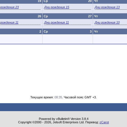
19
Ср
20
Чт
 рождения 23
Дни рождения 15
Дни рождения 13
26
Ср
27
Чт
 рождения 11
Дни рождения 11
Дни рождения 10
2
Ср
3
Чт
Текущее время:
08:35
. Часовой пояс GMT +3.
Powered by vBulletin® Version 3.8.4
Copyright ©2000 - 2026, Jelsoft Enterprises Ltd. Перевод:
zCarot