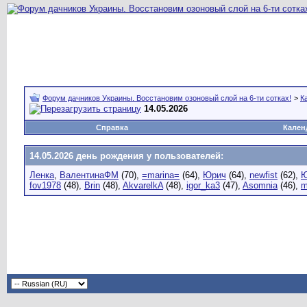
Форум дачников Украины. Восстановим озоновый слой на 6-ти сотках!
>
К
14.05.2026
Справка
Кален
14.05.2026 день рождения у пользователей:
Ленка
,
ВалентинаФМ
(70),
=marina=
(64),
Юрич
(64),
newfist
(62),
Ю
fov1978
(48),
Brin
(48),
AkvarelkA
(48),
igor_ka3
(47),
Asomnia
(46),
m