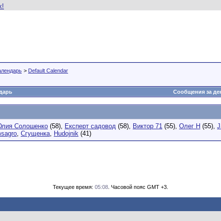
алендарь
>
Default Calendar
дарь
Сообщения за де
лия Солошенко
(58),
Експерт садовод
(58),
Виктор 71
(55),
Олег Н
(55),
J
sagro
,
Сгущенка
,
Hudojnik
(41)
Текущее время:
05:08
. Часовой пояс GMT +3.