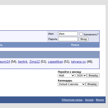
Имя
Запомнить?
Пароль
нь
Поиск
asmi14
(54),
berdyk
,
Zima12
(51),
cappelikan
(51),
tatyana xx
(48),
Перейти к месяцу
Календарь
Обратная связь
-
Архив
-
Вверх