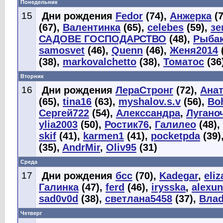
Понедельник
15
Дни рождения
Fedor
(74),
Анжерка
(7
(67),
Валентинка
(65),
celebes
(59),
зе
САДОВЕ ГОСПОДАРСТВО
(48),
Рыба
samosvet
(46),
Quenn
(46),
Женя2014
(38),
markovalchetto
(38),
Томатос
(36
Вторник
16
Дни рождения
ЛераСтронг
(72),
Анат
(65),
tina16
(63),
myshalov.s.v
(56),
Bo
Сергей722
(54),
Алекссандра
,
Лугано
ylia2003
(50),
Ростик76
,
Галилео
(48),
skif
(41),
karmen1
(41),
pocketpda
(39)
(35),
AndrMir
,
Oliv95
(31)
Среда
17
Дни рождения
бсс
(70),
Kadegar
,
eliz
Галинка
(47),
ferd
(46),
irysska
,
alexun
sad0v0d
(38),
светлана5458
(37),
Вла
Четверг