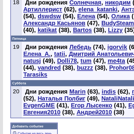
18
Дни рождения
Cолнечная
,
никодим
(
Артиллерист
(62),
elena_katanki
,
Ант
(54),
dswdsw
(54),
Eлена
(54),
Олика
(
Александр Касьянов
(47),
BudySteam
(40),
katikat
(38),
Bartos
(38),
Lizzy
(35
Пятница
19
Дни рождения
Лебедь
(74),
igorvik
(6
Елена_А.
,
tatii
,
Дмитрий Анатольеви
natusj
(49),
Dolli78
,
tum
(47),
me4ta
(4
(44),
vandred
(38),
buzzz
(38),
Prohor0
Tarasiks
Суббота
20
Дни рождения
Marin
(63),
indis
(62),
(52),
Наталья Полбиг
(49),
NataliNatal
EvgenGME
(41),
Егор Лысенко
(41),
E
Евгения2010
(38),
Андрей2010
(38)
Добавить событие
Событие на весь день