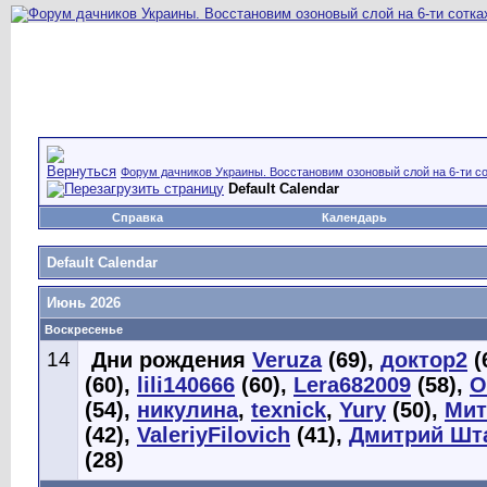
Форум дачников Украины. Восстановим озоновый слой на 6-ти со
Default Calendar
Справка
Календарь
Default Calendar
Июнь 2026
Воскресенье
14
Дни рождения
Veruza
(69),
доктор2
(
(60),
lili140666
(60),
Lera682009
(58),
О
(54),
никулина
,
texnick
,
Yury
(50),
Мит
(42),
ValeriyFilovich
(41),
Дмитрий Шт
(28)