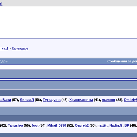
тках!
>
Календарь
дарь
Сообщения за де
а Вани
(57),
Лилия Л
(56),
Тутта
,
vots
(45),
Христианочка
(41),
mamoot
(38),
Dmitriy
(62),
Tanush-a
(55),
foot
(54),
Mihail_0990
(52),
Сергей2
(50),
nattttt
,
Nadin.G
,
BP
(48)