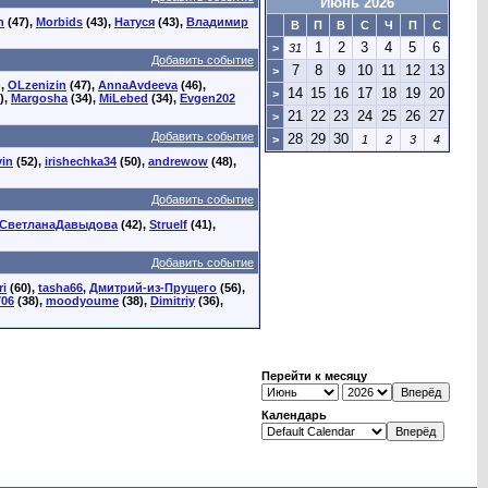
Июнь 2026
h
(47),
Morbids
(43),
Натуся
(43),
Владимир
В
П
В
С
Ч
П
С
1
2
3
4
5
6
>
31
Добавить событие
7
8
9
10
11
12
13
>
),
OLzenizin
(47),
AnnaAvdeeva
(46),
14
15
16
17
18
19
20
>
),
Margosha
(34),
MiLebed
(34),
Evgen202
21
22
23
24
25
26
27
>
Добавить событие
28
29
30
>
1
2
3
4
in
(52),
irishechka34
(50),
andrewow
(48),
Добавить событие
СветланаДавыдова
(42),
Struelf
(41),
Добавить событие
ri
(60),
tasha66
,
Дмитрий-из-Прущего
(56),
706
(38),
moodyoume
(38),
Dimitriy
(36),
Перейти к месяцу
Календарь