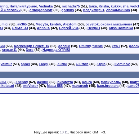
aring
,
Наталия Курило
,
Vadimka
(54),
michadn75
(51),
Бяка
,
Kriska
,
kukkkusha
,
wolc
ий Олегович
(36),
drdolgopoloff
(35),
gorniks
(35),
Владимир91
,
ZhekaMakuhin
(34)
,
mici
(58),
av365
(54),
Megy3a
,
kentuk
,
Alextom
(50),
ocvetok
,
оксана михайлова
(47
k3
(43),
Ольга_33
(43),
Anna R.
(42),
Сергей1734
(41),
Helga11
(40),
Miss Dominika
(38
вич
(65),
Александр Решетняк
(63),
алла68
(58),
Dmitriy
,
fuchic
(54),
ksw1
(52),
goodv
),
stepan11
(44),
Deto
(39),
Надежда OTRISI
,
valmur
(51),
aphel
(48),
Lan@
(46),
Zudal
(46),
Glutton
(46),
Uylia
(42),
ISaminov
(42),
ан61
(65),
Zhenny
(62),
Женни
(62),
виолетта
(61),
ольга
(60),
мариуполь.
(60),
mafff
ikolasad
(48),
mr.Victor
(47),
Маша 555
(47),
manutsch
(45),
kate.brusters
(45),
sano0
Текущее время:
18:11
. Часовой пояс GMT +3.