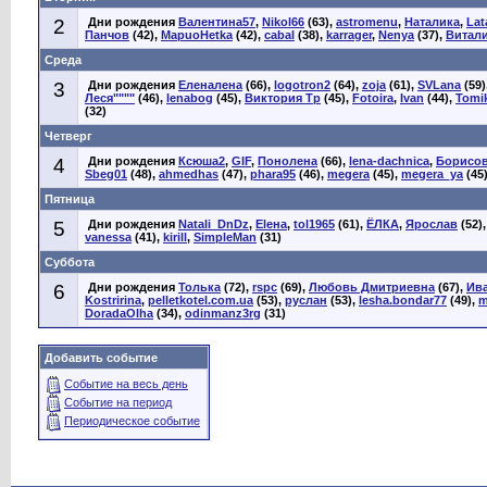
2
Дни рождения
Валентина57
,
Nikol66
(63),
astromenu
,
Наталика
,
Lat
Панчов
(42),
MapuoHetka
(42),
cabal
(38),
karrager
,
Nenya
(37),
Витал
Среда
3
Дни рождения
Еленалена
(66),
logotron2
(64),
zoja
(61),
SVLana
(59)
Леся""""
(46),
lenabog
(45),
Виктория Тр
(45),
Fotoira
,
Ivan
(44),
Tomi
(32)
Четверг
4
Дни рождения
Ксюша2
,
GIF
,
Понолена
(66),
lena-dachnica
,
Борисо
Sbeg01
(48),
ahmedhas
(47),
phara95
(46),
megera
(45),
megera_ya
(45
Пятница
5
Дни рождения
Natali_DnDz
,
Еlена
,
tol1965
(61),
ЁЛКА
,
Ярослав
(52)
vanessa
(41),
kirill
,
SimpleMan
(31)
Суббота
6
Дни рождения
Толька
(72),
rspc
(69),
Любовь Дмитриевна
(67),
Ив
Kostririna
,
pelletkotel.com.ua
(53),
руслан
(53),
lesha.bondar77
(49),
m
DoradaOlha
(34),
odinmanz3rg
(31)
Добавить событие
Событие на весь день
Событие на период
Периодическое событие