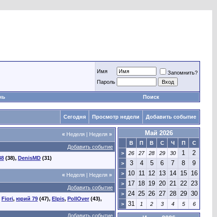
Имя
Запомнить?
Пароль
нь
Поиск
Сегодня
Просмотр недели
Добавить событие
Май 2026
«
Неделя
|
Неделя
»
В
П
В
С
Ч
П
С
Добавить событие
1
2
>
26
27
28
29
30
88
(38),
DenisMD
(31)
3
4
5
6
7
8
9
>
10
11
12
13
14
15
16
>
«
Неделя
|
Неделя
»
17
18
19
20
21
22
23
>
Добавить событие
24
25
26
27
28
29
30
>
,
Fiori
,
юрий 79
(47),
Elpis
,
PollOver
(43),
31
>
1
2
3
4
5
6
Добавить событие