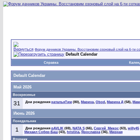
Форум дачников Украины. Восстановим озоновый слой на 6-ти со
Default Calendar
Справка
Кален
Default Calendar
Май 2026
Воскресенье
31
Дни рождения
натальяТим
(80),
Мариха
,
Obod
,
Марина Д
(58),
Мам
Июнь 2026
Понедельник
1
Дни рождения
pAVLIK
(69),
NATA S
(66),
Сергей_Микос
(63),
willy45
Михаил Собер-Баш
(43),
hristina
,
Ярославна
(36),
Мирная
Вторник