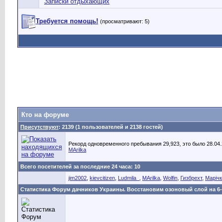
Записки отдыхающих
Требуется помощь!
(просматривают: 5)
Кто на форуме
Присутствуют
: 2139 (1 пользователей и 2138 гостей)
Рекорд одновременного пребывания 29,923, это было 28.04.2
MArilka
Всего посетителей за последние 24 часа: 10
jim2002
,
kievcitizen
,
Ludmila_
,
MArilka
,
Wolfin
,
Гизбрехт
,
Маріч
Статистика Форум дачников Украины. Восстановим озоновый слой на 6-