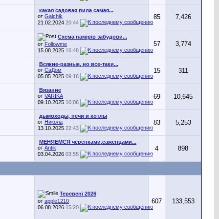
какая садовая пила самая...
от
Galchik
85
7,426
21.02.2024
20:44
Схема намірів забудови...
57
3,774
от
Followme
15.08.2025
16:48
Всякие-разные, но все-таки...
от
СаДом
15
311
05.05.2025
09:16
Вязание
от
VARIKA
69
10,645
09.10.2025
10:06
дымоходы, печи и котлы
от
Никола
83
5,253
13.10.2025
22:43
МЕНЯЕМСЯ черенками,саженцами...
от
Antik
4
898
03.04.2026
03:55
Теревені 2026
607
133,553
от
apple1210
06.08.2026
15:20