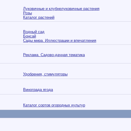
Луковичные и клубнелуковичные растения
Розы
Каталог растений
Водный сад
Бонсай
Сады мира. Иллюстрации и впечатления
Реклама. Садово-дачная тематика
Удобрения, стимуляторы
Винограда ягода
Каталог сортов огородных культур