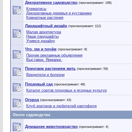
Декоративное садоводство
(просматривают: 198)
Клематисы
Декоративные деревья и кустарники
Комнатные растения
Ландшафтный дизайн
(просматривают: 112)
Малая архитектура
Наши ландшафты
Учимся дизайну
Что, где и почём
(просматривают: 8)
Прочие рекламные объявления
Выставки. Ярмарки.
Помогаем растениям жить
(просматривают: 59)
Вредители и болезни
Плодовый сад
(просматривают: 48)
Каталог сортов плодовых и ягодных культур
Огород
(просматривают: 43)
Клуб знатоков и любителей картофеля
Около садоводства
Домашнее животноводство
(просматривают: 4)