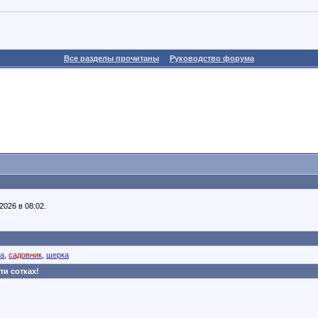
Все разделы прочитаны
Руководство форума
026 в 08:02.
ка
,
садовник
,
шерка
ти сотках!