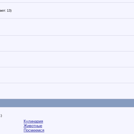
ют: 13)
:)
Кулинария
Животные
Посмеемся