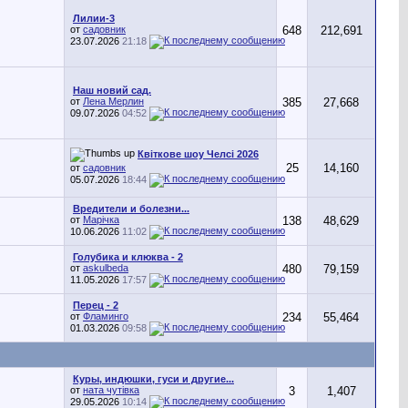
Лилии-3
от
садовник
648
212,691
23.07.2026
21:18
Наш новий сад.
от
Лена Мерлин
385
27,668
09.07.2026
04:52
Квіткове шоу Челсі 2026
25
14,160
от
садовник
05.07.2026
18:44
Вредители и болезни...
от
Марічка
138
48,629
10.06.2026
11:02
Голубика и клюква - 2
от
askulbeda
480
79,159
11.05.2026
17:57
Перец - 2
от
Фламинго
234
55,464
01.03.2026
09:58
Куры, индюшки, гуси и другие...
от
ната чутівка
3
1,407
29.05.2026
10:14